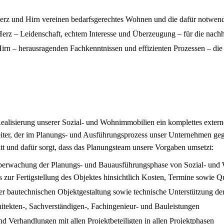
erz und Hirn vereinen bedarfsgerechtes Wohnen und die dafür notwend
Herz – Leidenschaft, echtem Interesse und Überzeugung – für die nach
Hirn – herausragenden Fachkenntnissen und effizienten Prozessen – die
Realisierung unserer Sozial- und Wohnimmobilien ein komplettes exter
eiter, der im Planungs- und Ausführungsprozess unser Unternehmen ge
ritt und dafür sorgt, dass das Planungsteam unsere Vorgaben umsetzt:
berwachung der Planungs- und Bauausführungsphase von Sozial- und
 zur Fertigstellung des Objektes hinsichtlich Kosten, Termine sowie Qu
er bautechnischen Objektgestaltung sowie technische Unterstützung de
itekten-, Sachverständigen-, Fachingenieur- und Bauleistungen
Verhandlungen mit allen Projektbeteiligten in allen Projektphasen